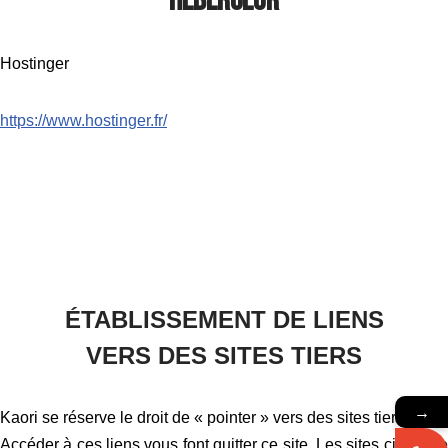
Hébergeur
Hostinger
https://www.hostinger.fr/
ÉTABLISSEMENT DE LIENS
VERS DES SITES TIERS
→
Kaori se réserve le droit de « pointer » vers des sites tiers.
Accéder à ces liens vous font quitter ce site. Les sites cibles ne